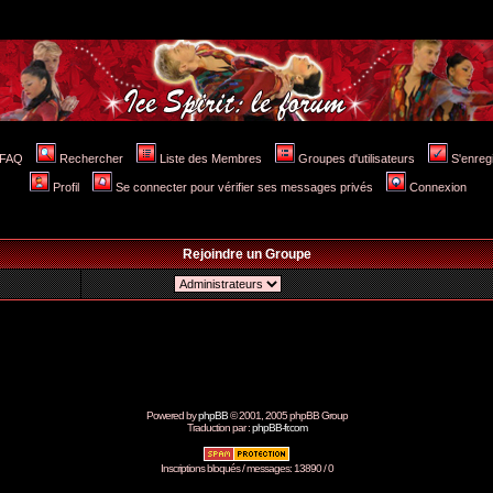
FAQ
Rechercher
Liste des Membres
Groupes d'utilisateurs
S'enreg
Profil
Se connecter pour vérifier ses messages privés
Connexion
Rejoindre un Groupe
Powered by
phpBB
© 2001, 2005 phpBB Group
Traduction par :
phpBB-fr.com
Inscriptions bloqués / messages: 13890 / 0