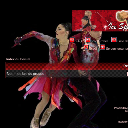
FAQ
Rechercher
Liste 
Profil
Se connecter po
Index du Forum
Re
Non-membre du groupe
Powered by
Tra
Inscripti