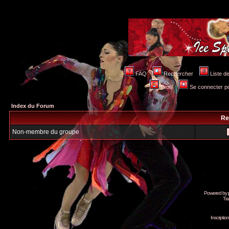
FAQ
Rechercher
Liste 
Profil
Se connecter po
Index du Forum
Re
Non-membre du groupe
Powered by
Tra
Inscripti