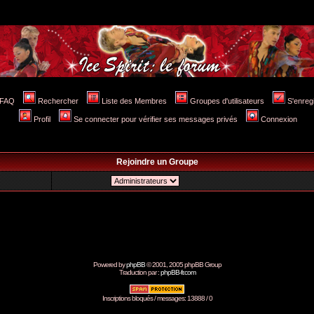
FAQ
Rechercher
Liste des Membres
Groupes d'utilisateurs
S'enreg
Profil
Se connecter pour vérifier ses messages privés
Connexion
Rejoindre un Groupe
Powered by
phpBB
© 2001, 2005 phpBB Group
Traduction par :
phpBB-fr.com
Inscriptions bloqués / messages: 13888 / 0