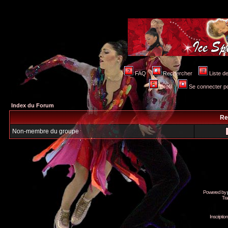
FAQ
Rechercher
Liste 
Profil
Se connecter po
Index du Forum
Re
Non-membre du groupe
Powered by
Tra
Inscripti