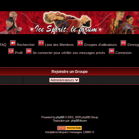
FAQ
Rechercher
Liste des Membres
Groupes d'utilisateurs
S'enreg
Profil
Se connecter pour vérifier ses messages privés
Connexion
Rejoindre un Groupe
Powered by
phpBB
© 2001, 2005 phpBB Group
Traduction par :
phpBB-fr.com
Inscriptions bloqués / messages: 13889 / 0