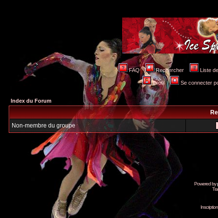
FAQ
Rechercher
Liste 
Profil
Se connecter po
Index du Forum
Re
Non-membre du groupe
Powered by
Tra
Inscripti