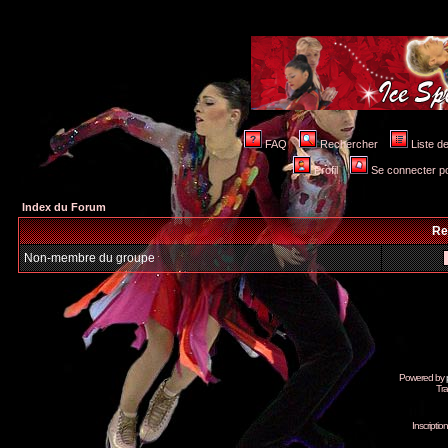
FAQ
Rechercher
Liste 
Profil
Se connecter po
Index du Forum
Re
Non-membre du groupe
Powered by
Tra
Inscripti