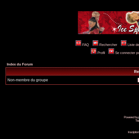
FAQ
Rechercher
Liste 
Profil
Se connecter po
Index du Forum
Re
Non-membre du groupe
Powered by
Tra
Inscripti