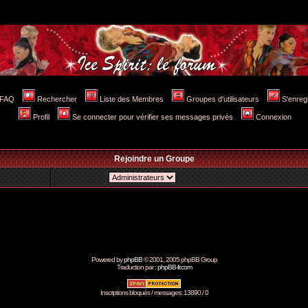
FAQ
Rechercher
Liste des Membres
Groupes d'utilisateurs
S'enreg
Profil
Se connecter pour vérifier ses messages privés
Connexion
Rejoindre un Groupe
Powered by
phpBB
© 2001, 2005 phpBB Group
Traduction par :
phpBB-fr.com
Inscriptions bloqués / messages: 13890 / 0