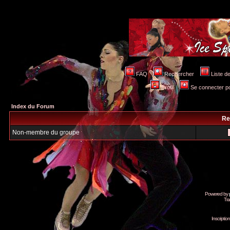
FAQ
Rechercher
Liste 
Profil
Se connecter po
Index du Forum
Re
Non-membre du groupe
Powered by
Tra
Inscripti