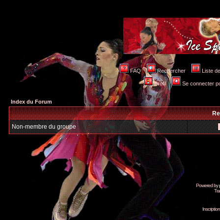
FAQ
Rechercher
Liste 
Profil
Se connecter po
Index du Forum
Re
Non-membre du groupe
Powered by
Tra
Inscripti