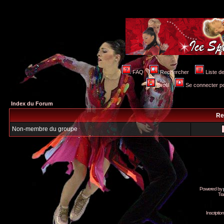
FAQ
Rechercher
Liste 
Profil
Se connecter po
Index du Forum
Re
Non-membre du groupe
Powered by
Tra
Inscripti