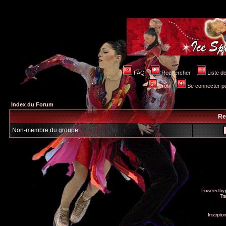
FAQ
Rechercher
Liste 
Profil
Se connecter po
Index du Forum
Re
Non-membre du groupe
Powered by
Tra
Inscripti