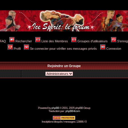
FAQ
Rechercher
Liste des Membres
Groupes d'utilisateurs
S'enreg
Profil
Se connecter pour vérifier ses messages privés
Connexion
Rejoindre un Groupe
Powered by
phpBB
© 2001, 2005 phpBB Group
Traduction par :
phpBB-fr.com
Inscriptions bloqués / messages: 13886 / 0