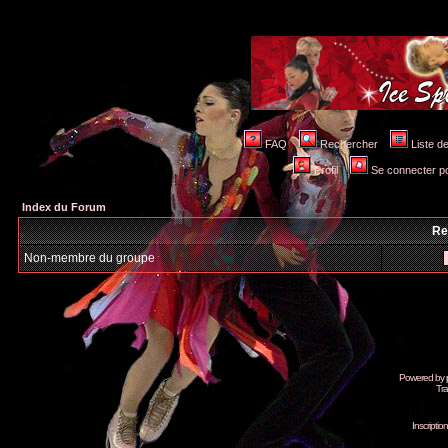
FAQ
Rechercher
Liste 
Profil
Se connecter po
Index du Forum
Re
Non-membre du groupe
Powered by
Tra
Inscripti