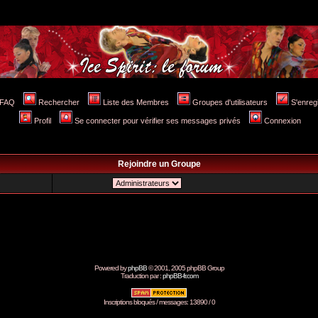
FAQ
Rechercher
Liste des Membres
Groupes d'utilisateurs
S'enreg
Profil
Se connecter pour vérifier ses messages privés
Connexion
Rejoindre un Groupe
Powered by
phpBB
© 2001, 2005 phpBB Group
Traduction par :
phpBB-fr.com
Inscriptions bloqués / messages: 13890 / 0