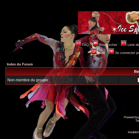
FAQ
Rechercher
Liste 
Profil
Se connecter po
Index du Forum
Re
Non-membre du groupe
Powered by
Tra
Inscripti