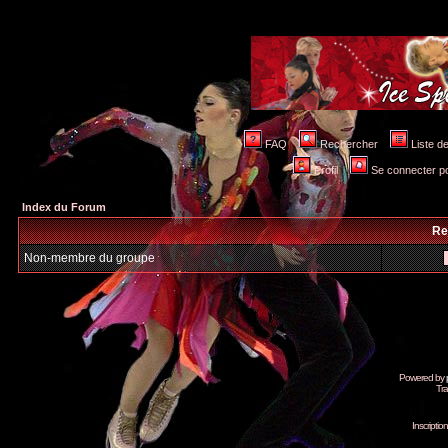
FAQ
Rechercher
Liste 
Profil
Se connecter po
Index du Forum
Re
Non-membre du groupe
Powered by
Tra
Inscripti