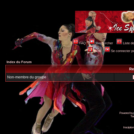
FAQ
Rechercher
Liste 
Profil
Se connecter po
Index du Forum
Re
Non-membre du groupe
Powered by
Tra
Inscripti