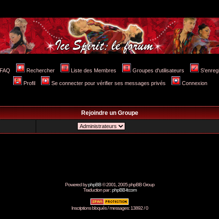
FAQ
Rechercher
Liste des Membres
Groupes d'utilisateurs
S'enreg
Profil
Se connecter pour vérifier ses messages privés
Connexion
Rejoindre un Groupe
Powered by
phpBB
© 2001, 2005 phpBB Group
Traduction par :
phpBB-fr.com
Inscriptions bloqués / messages: 13892 / 0