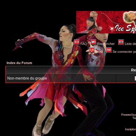
FAQ
Rechercher
Liste 
Profil
Se connecter po
Index du Forum
Re
Non-membre du groupe
Powered by
Tra
Inscripti