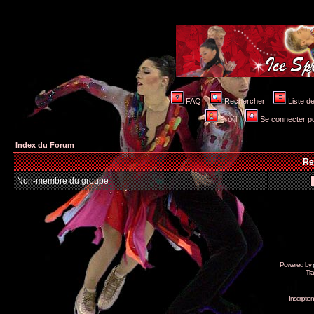
FAQ
Rechercher
Liste 
Profil
Se connecter po
Index du Forum
Re
Non-membre du groupe
Powered by
Tra
Inscripti