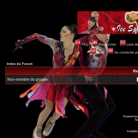
FAQ
Rechercher
Liste 
Profil
Se connecter po
Index du Forum
Re
Non-membre du groupe
Powered by
Tra
Inscripti