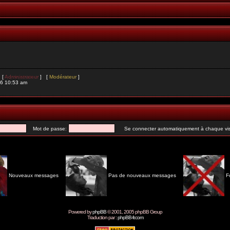
s [
Administrateur
] [
Modérateur
]
26 10:53 am
Mot de passe:
Se connecter automatiquement à chaque vis
Nouveaux messages
Pas de nouveaux messages
F
Powered by
phpBB
© 2001, 2005 phpBB Group
Traduction par :
phpBB-fr.com