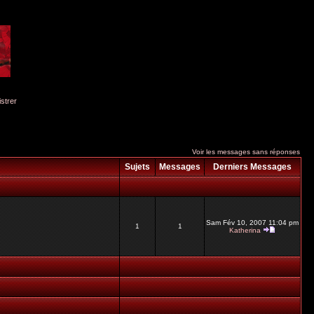
istrer
Voir les messages sans réponses
Sujets
Messages
Derniers Messages
Sam Fév 10, 2007 11:04 pm
1
1
Katherina