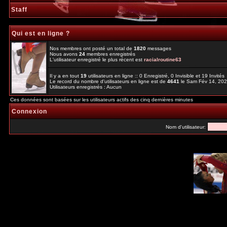
Staff
Qui est en ligne ?
Nos membres ont posté un total de
1820
messages
Nous avons
24
membres enregistrés
L'utilisateur enregistré le plus récent est
racialroutine63
Il y a en tout
19
utilisateurs en ligne :: 0 Enregistré, 0 Invisible et 19 Invité
Le record du nombre d'utilisateurs en ligne est de
4641
le Sam Fév 14, 20
Utilisateurs enregistrés : Aucun
Ces données sont basées sur les utilisateurs actifs des cinq dernières minutes
Connexion
Nom d'utilisateur: