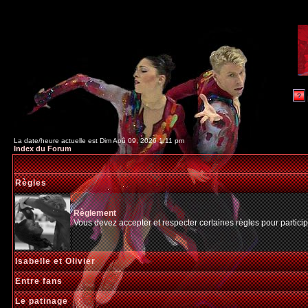
La date/heure actuelle est Dim Aoû 09, 2026 1:11 pm
Index du Forum
Règles
Règlement
Vous devez accepter et respecter certaines règles pour particip
Isabelle et Olivier
Entre fans
Le patinage