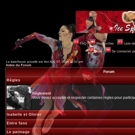
FAQ
Rechercher
Liste 
Profil
Se connecter po
La date/heure actuelle est Ven Aoû 07, 2026 11:52 pm
Index du Forum
Forum
Règles
Règlement
Vous devez accepter et respecter certaines règles pour particip
Isabelle et Olivier
Entre fans
Le patinage