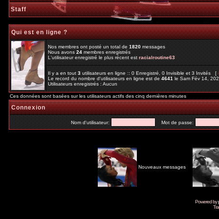
Staff
Qui est en ligne ?
Nos membres ont posté un total de
1820
messages
Nous avons
24
membres enregistrés
L'utilisateur enregistré le plus récent est
racialroutine63
Il y a en tout
3
utilisateurs en ligne :: 0 Enregistré, 0 Invisible et 3 Invités [
Le record du nombre d'utilisateurs en ligne est de
4641
le Sam Fév 14, 20
Utilisateurs enregistrés : Aucun
Ces données sont basées sur les utilisateurs actifs des cinq dernières minutes
Connexion
Nom d'utilisateur:
Mot de passe:
Nouveaux messages
Powered by
Tra