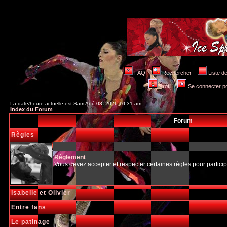
FAQ
Rechercher
Liste 
Profil
Se connecter po
La date/heure actuelle est Sam Aoû 08, 2026 10:31 am
Index du Forum
Forum
Règles
Règlement
Vous devez accepter et respecter certaines règles pour particip
Isabelle et Olivier
Entre fans
Le patinage