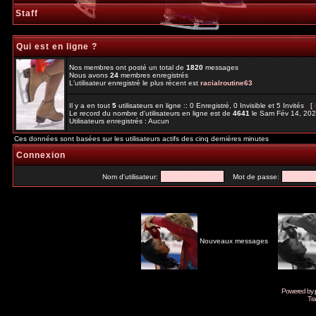
Staff
Qui est en ligne ?
Nos membres ont posté un total de
1820
messages
Nous avons
24
membres enregistrés
L'utilisateur enregistré le plus récent est
racialroutine63
Il y a en tout
5
utilisateurs en ligne :: 0 Enregistré, 0 Invisible et 5 Invités [
Le record du nombre d'utilisateurs en ligne est de
4641
le Sam Fév 14, 20
Utilisateurs enregistrés : Aucun
Ces données sont basées sur les utilisateurs actifs des cinq dernières minutes
Connexion
Nom d'utilisateur:
Mot de passe:
Nouveaux messages
Powered by
Tra