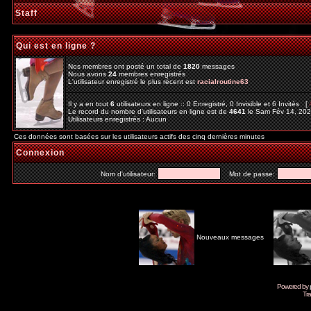
Staff
Qui est en ligne ?
Nos membres ont posté un total de
1820
messages
Nous avons
24
membres enregistrés
L'utilisateur enregistré le plus récent est
racialroutine63
Il y a en tout
6
utilisateurs en ligne :: 0 Enregistré, 0 Invisible et 6 Invités [
Le record du nombre d'utilisateurs en ligne est de
4641
le Sam Fév 14, 20
Utilisateurs enregistrés : Aucun
Ces données sont basées sur les utilisateurs actifs des cinq dernières minutes
Connexion
Nom d'utilisateur:
Mot de passe:
Nouveaux messages
Powered by
Tra