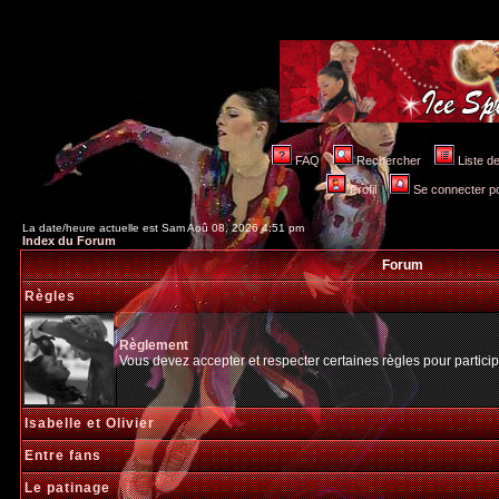
FAQ
Rechercher
Liste 
Profil
Se connecter po
La date/heure actuelle est Sam Aoû 08, 2026 4:51 pm
Index du Forum
Forum
Règles
Règlement
Vous devez accepter et respecter certaines règles pour particip
Isabelle et Olivier
Entre fans
Le patinage