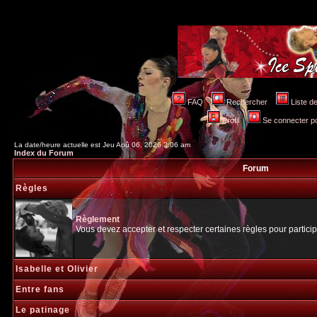
FAQ
Rechercher
Liste 
Profil
Se connecter po
La date/heure actuelle est Jeu Aoû 06, 2026 2:06 am
Index du Forum
Forum
Règles
Règlement
Vous devez accepter et respecter certaines règles pour particip
Isabelle et Olivier
Entre fans
Le patinage