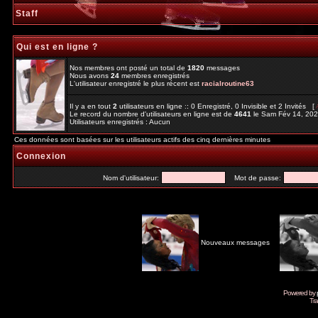
Staff
Qui est en ligne ?
Nos membres ont posté un total de
1820
messages
Nous avons
24
membres enregistrés
L'utilisateur enregistré le plus récent est
racialroutine63
Il y a en tout
2
utilisateurs en ligne :: 0 Enregistré, 0 Invisible et 2 Invités [
Le record du nombre d'utilisateurs en ligne est de
4641
le Sam Fév 14, 20
Utilisateurs enregistrés : Aucun
Ces données sont basées sur les utilisateurs actifs des cinq dernières minutes
Connexion
Nom d'utilisateur:
Mot de passe:
Nouveaux messages
Powered by
Tra