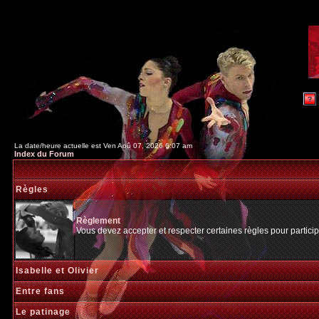
La date/heure actuelle est Ven Aoû 07, 2026 6:07 am
Index du Forum
Règles
Règlement
Vous devez accepter et respecter certaines règles pour particip
Isabelle et Olivier
Entre fans
Le patinage