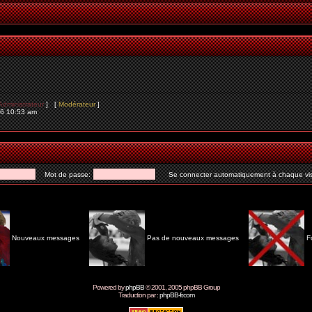
Administrateur
] [
Modérateur
]
26 10:53 am
Mot de passe:
Se connecter automatiquement à chaque vis
Nouveaux messages
Pas de nouveaux messages
F
Powered by
phpBB
© 2001, 2005 phpBB Group
Traduction par :
phpBB-fr.com