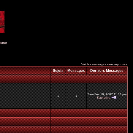
istrer
Voir les messages sans réponses
Sujets
Messages
Derniers Messages
Sam Fév 10, 2007 11:04 pm
1
1
Katherina