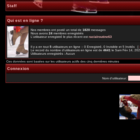
Staff
Qui est en ligne ?
Nos membres ont posté un total de
1820
messages
Nous avons
24
membres enregistrés
L'utilisateur enregistré le plus récent est
racialroutine63
Il y a en tout
5
utilisateurs en ligne :: 0 Enregistré, 0 Invisible et 5 Invités [
Le record du nombre d'utilisateurs en ligne est de
4641
le Sam Fév 14, 20
Utilisateurs enregistrés : Aucun
Ces données sont basées sur les utilisateurs actifs des cinq dernières minutes
Connexion
Nom d'utilisateur: