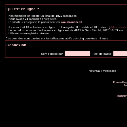
Qui est en ligne ?
Nos membres ont posté un total de
1820
messages
Nous avons
24
membres enregistrés
L'utilisateur enregistré le plus récent est
racialroutine63
Il y a en tout
10
utilisateurs en ligne :: 0 Enregistré, 0 Invisible et 10 Invités [
Administrate
Le record du nombre d'utilisateurs en ligne est de
4641
le Sam Fév 14, 2026 10:53 am
Utilisateurs enregistrés : Aucun
Ces données sont basées sur les utilisateurs actifs des cinq dernières minutes
Connexion
Nom d'utilisateur:
Mot de passe:
Nouveaux messages
Powered by
Tra
Inscripti