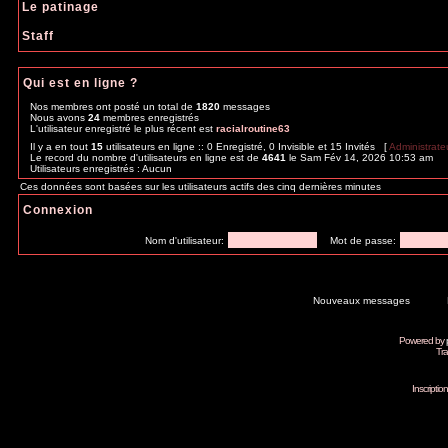
Le patinage
Staff
Qui est en ligne ?
Nos membres ont posté un total de
1820
messages
Nous avons
24
membres enregistrés
L'utilisateur enregistré le plus récent est
racialroutine63
Il y a en tout
15
utilisateurs en ligne :: 0 Enregistré, 0 Invisible et 15 Invités [
Administrate
Le record du nombre d'utilisateurs en ligne est de
4641
le Sam Fév 14, 2026 10:53 am
Utilisateurs enregistrés : Aucun
Ces données sont basées sur les utilisateurs actifs des cinq dernières minutes
Connexion
Nom d'utilisateur:
Mot de passe:
Nouveaux messages
Powered by
Tra
Inscripti