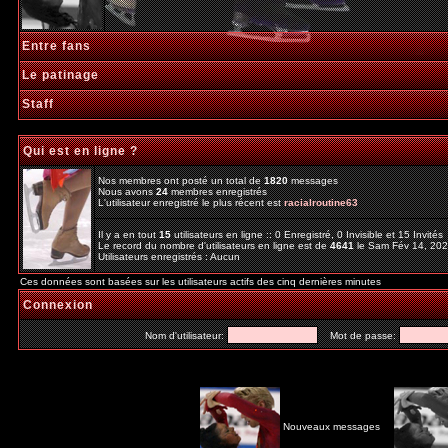
Entre fans
Le patinage
Staff
Qui est en ligne ?
Nos membres ont posté un total de
1820
messages
Nous avons
24
membres enregistrés
L'utilisateur enregistré le plus récent est
racialroutine63
Il y a en tout
15
utilisateurs en ligne :: 0 Enregistré, 0 Invisible et 15 Invité
Le record du nombre d'utilisateurs en ligne est de
4641
le Sam Fév 14, 20
Utilisateurs enregistrés : Aucun
Ces données sont basées sur les utilisateurs actifs des cinq dernières minutes
Connexion
Nom d'utilisateur:
Mot de passe:
Nouveaux messages