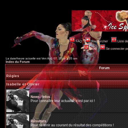
FAQ
Rechercher
Liste 
Profil
Se connecter po
La date/heure actuelle est Ven Aoû 07, 2026 3:35 am
Index du Forum
Forum
Règles
Isabelle et Olivier
News / Infos
Pour connaître leur actualité, c'est par ici !
Résultats
Pour se tenir au courant du résultat des compétitions !