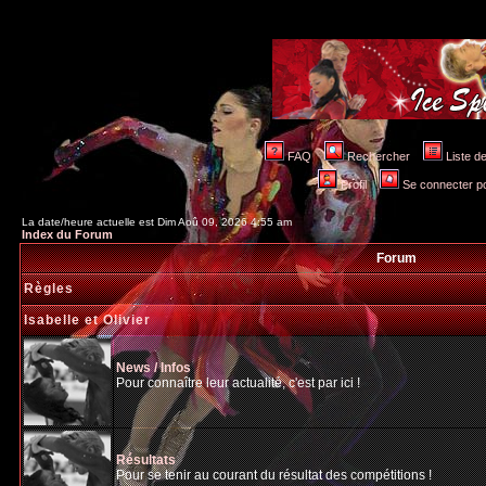
FAQ
Rechercher
Liste 
Profil
Se connecter po
La date/heure actuelle est Dim Aoû 09, 2026 4:55 am
Index du Forum
Forum
Règles
Isabelle et Olivier
News / Infos
Pour connaître leur actualité, c'est par ici !
Résultats
Pour se tenir au courant du résultat des compétitions !