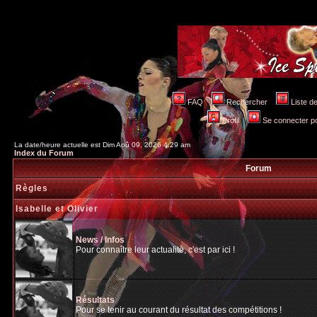
FAQ
Rechercher
Liste 
Profil
Se connecter po
La date/heure actuelle est Dim Aoû 09, 2026 4:29 am
Index du Forum
Forum
Règles
Isabelle et Olivier
News / Infos
Pour connaître leur actualité, c'est par ici !
Résultats
Pour se tenir au courant du résultat des compétitions !