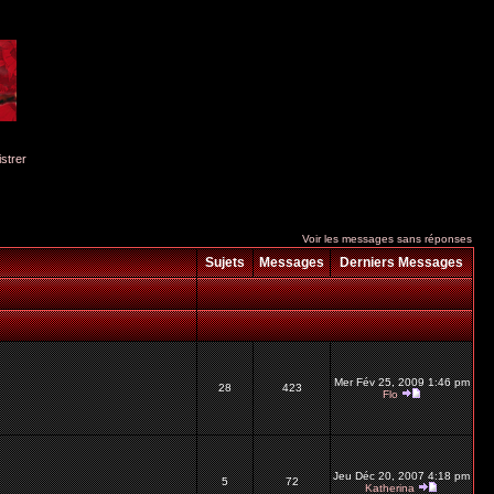
istrer
Voir les messages sans réponses
Sujets
Messages
Derniers Messages
Mer Fév 25, 2009 1:46 pm
28
423
Flo
Jeu Déc 20, 2007 4:18 pm
5
72
Katherina