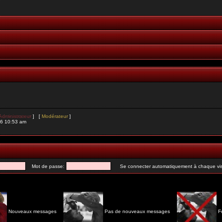
Administrateur
] [
Modérateur
]
26 10:53 am
Mot de passe:
Se connecter automatiquement à chaque vis
Nouveaux messages
Pas de nouveaux messages
F