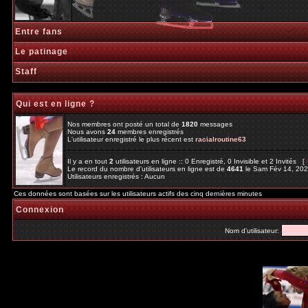
Entre fans
Le patinage
Staff
Qui est en ligne ?
Nos membres ont posté un total de
1820
messages
Nous avons
24
membres enregistrés
L'utilisateur enregistré le plus récent est
racialroutine63
Il y a en tout
2
utilisateurs en ligne :: 0 Enregistré, 0 Invisible et 2 Invités [
Le record du nombre d'utilisateurs en ligne est de
4641
le Sam Fév 14, 20
Utilisateurs enregistrés : Aucun
Ces données sont basées sur les utilisateurs actifs des cinq dernières minutes
Connexion
Nom d'utilisateur: