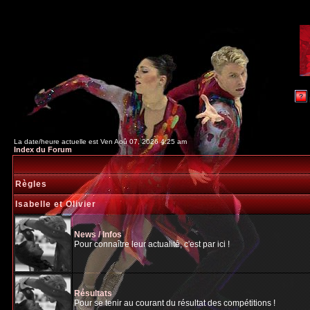
La date/heure actuelle est Ven Aoû 07, 2026 4:25 am
Index du Forum
Règles
Isabelle et Olivier
News / Infos
Pour connaître leur actualité, c'est par ici !
Résultats
Pour se tenir au courant du résultat des compétitions !