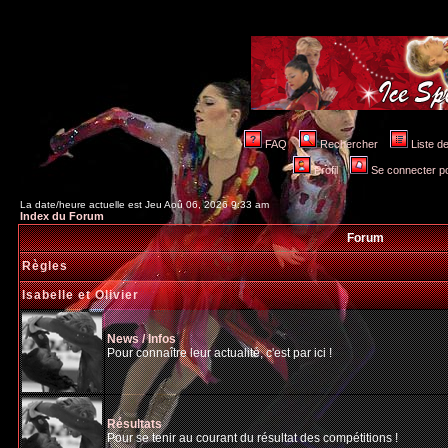
FAQ
Rechercher
Liste 
Profil
Se connecter po
La date/heure actuelle est Jeu Aoû 06, 2026 9:33 am
Index du Forum
Forum
Règles
Isabelle et Olivier
News / Infos
Pour connaître leur actualité, c'est par ici !
Résultats
Pour se tenir au courant du résultat des compétitions !