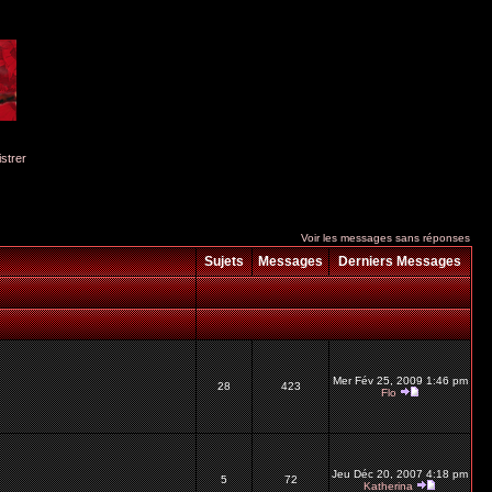
istrer
Voir les messages sans réponses
Sujets
Messages
Derniers Messages
Mer Fév 25, 2009 1:46 pm
28
423
Flo
Jeu Déc 20, 2007 4:18 pm
5
72
Katherina