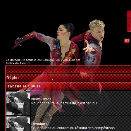
La date/heure actuelle est Sam Aoû 08, 2026 6:39 pm
Index du Forum
Règles
Isabelle et Olivier
News / Infos
Pour connaître leur actualité, c'est par ici !
Résultats
Pour se tenir au courant du résultat des compétitions !