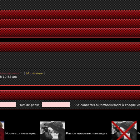
Administrateur
] [
Modérateur
]
26 10:53 am
Mot de passe:
Se connecter automatiquement à chaque vis
Nouveaux messages
Pas de nouveaux messages
F