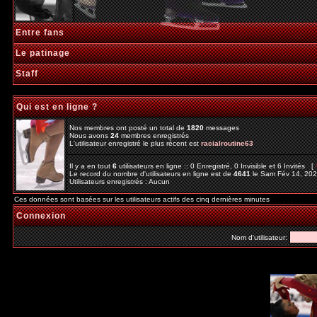
Entre fans
Le patinage
Staff
Qui est en ligne ?
Nos membres ont posté un total de
1820
messages
Nous avons
24
membres enregistrés
L'utilisateur enregistré le plus récent est
racialroutine63
Il y a en tout
6
utilisateurs en ligne :: 0 Enregistré, 0 Invisible et 6 Invités [
Le record du nombre d'utilisateurs en ligne est de
4641
le Sam Fév 14, 20
Utilisateurs enregistrés : Aucun
Ces données sont basées sur les utilisateurs actifs des cinq dernières minutes
Connexion
Nom d'utilisateur: