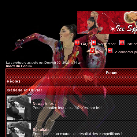
FAQ
Rechercher
Liste 
Profil
Se connecter po
La date/heure actuelle est Dim Aoû 09, 2026 4:44 am
Index du Forum
Forum
Règles
Isabelle et Olivier
News / Infos
Pour connaître leur actualité, c'est par ici !
Résultats
Pour se tenir au courant du résultat des compétitions !