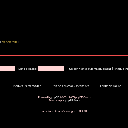
[
Modérateur
]
Mot de passe:
Se connecter automatiquement à chaque vis
Nouveaux messages
Pas de nouveaux messages
Forum Verrouillé
Powered by
phpBB
© 2001, 2005 phpBB Group
Traduction par :
phpBB-fr.com
Inscriptions bloqués / messages: 13886 / 0