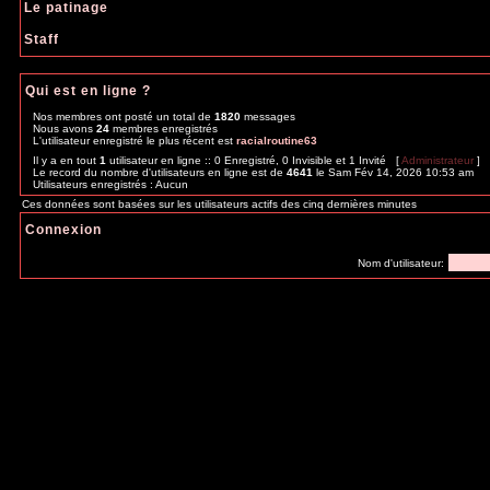
Le patinage
Staff
Qui est en ligne ?
Nos membres ont posté un total de
1820
messages
Nous avons
24
membres enregistrés
L'utilisateur enregistré le plus récent est
racialroutine63
Il y a en tout
1
utilisateur en ligne :: 0 Enregistré, 0 Invisible et 1 Invité [
Administrateur
] 
Le record du nombre d'utilisateurs en ligne est de
4641
le Sam Fév 14, 2026 10:53 am
Utilisateurs enregistrés : Aucun
Ces données sont basées sur les utilisateurs actifs des cinq dernières minutes
Connexion
Nom d'utilisateur: