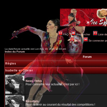
FAQ
Rechercher
Liste 
Profil
Se connecter po
La date/heure actuelle est Lun Aoû 10, 2026 12:33 pm
Index du Forum
Forum
Règles
Isabelle et Olivier
News / Infos
Pour connaître leur actualité, c'est par ici !
Résultats
Pour se tenir au courant du résultat des compétitions !