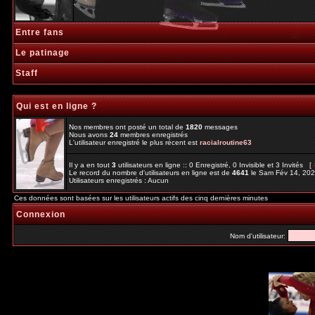
Entre fans
Le patinage
Staff
Qui est en ligne ?
Nos membres ont posté un total de
1820
messages
Nous avons
24
membres enregistrés
L'utilisateur enregistré le plus récent est
racialroutine63
Il y a en tout
3
utilisateurs en ligne :: 0 Enregistré, 0 Invisible et 3 Invités [
Le record du nombre d'utilisateurs en ligne est de
4641
le Sam Fév 14, 20
Utilisateurs enregistrés : Aucun
Ces données sont basées sur les utilisateurs actifs des cinq dernières minutes
Connexion
Nom d'utilisateur: