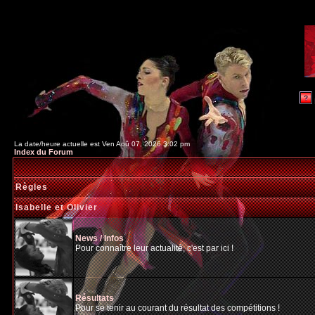
La date/heure actuelle est Ven Aoû 07, 2026 3:02 pm
Index du Forum
Règles
Isabelle et Olivier
News / Infos
Pour connaître leur actualité, c'est par ici !
Résultats
Pour se tenir au courant du résultat des compétitions !