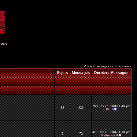
istrer
Voir les messages sans réponses
Sujets
Messages
Derniers Messages
Mer Fév 25, 2009 1:46 pm
28
423
Flo
Jeu Déc 20, 2007 4:18 pm
5
72
Katherina