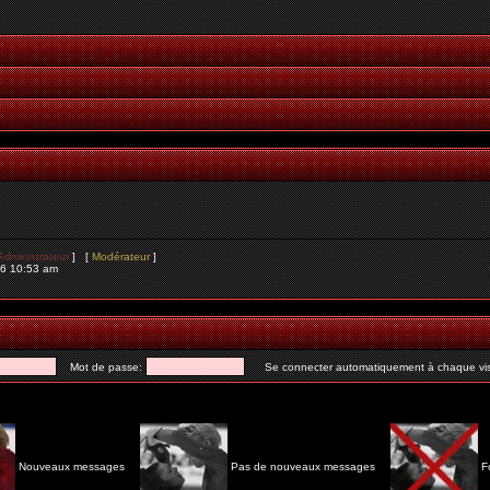
Administrateur
] [
Modérateur
]
26 10:53 am
Mot de passe:
Se connecter automatiquement à chaque vis
Nouveaux messages
Pas de nouveaux messages
F