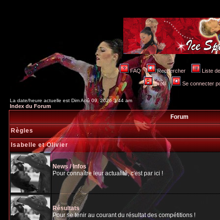
FAQ
Rechercher
Liste 
Profil
Se connecter po
La date/heure actuelle est Dim Aoû 09, 2026 3:44 am
Index du Forum
Forum
Règles
Isabelle et Olivier
News / Infos
Pour connaître leur actualité, c'est par ici !
Résultats
Pour se tenir au courant du résultat des compétitions !