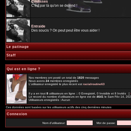
Coulisses
C'est par là qu'on se detend !
Entraide
Des soucis ? On peut peut être vous aider !
Le patinage
Staff
Qui est en ligne ?
Nos membres ont posté un total de
1820
messages
Nous avons
24
membres enregistrés
L'utilisateur enregistré le plus récent est
racialroutine63
Il y a en tout
8
utilisateurs en ligne :: 0 Enregistré, 0 Invisible et 8 Invités [
Le record du nombre d'utilisateurs en ligne est de
4641
le Sam Fév 14, 20
Utilisateurs enregistrés : Aucun
Ces données sont basées sur les utilisateurs actifs des cinq dernières minutes
Connexion
Nom d'utilisateur:
Mot de passe: