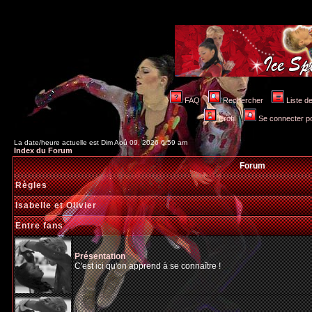
FAQ
Rechercher
Liste 
Profil
Se connecter po
La date/heure actuelle est Dim Aoû 09, 2026 6:59 am
Index du Forum
Forum
Règles
Isabelle et Olivier
Entre fans
Présentation
C'est ici qu'on apprend à se connaître !