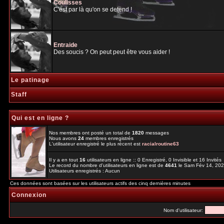
Coulisses
C'est par là qu'on se detend !
Entraide
Des soucis ? On peut peut être vous aider !
Le patinage
Staff
Qui est en ligne ?
Nos membres ont posté un total de
1820
messages
Nous avons
24
membres enregistrés
L'utilisateur enregistré le plus récent est
racialroutine63
Il y a en tout
16
utilisateurs en ligne :: 0 Enregistré, 0 Invisible et 16 Invité
Le record du nombre d'utilisateurs en ligne est de
4641
le Sam Fév 14, 20
Utilisateurs enregistrés : Aucun
Ces données sont basées sur les utilisateurs actifs des cinq dernières minutes
Connexion
Nom d'utilisateur: