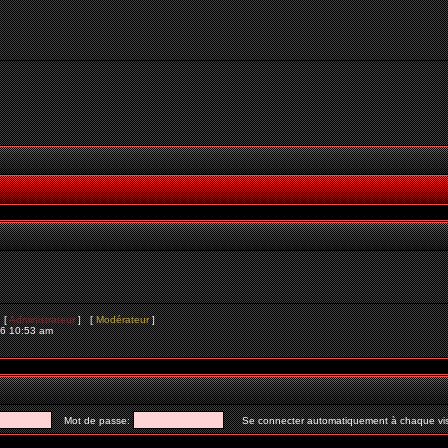
s [
Administrateur
] [
Modérateur
]
26 10:53 am
Mot de passe:
Se connecter automatiquement à chaque vis