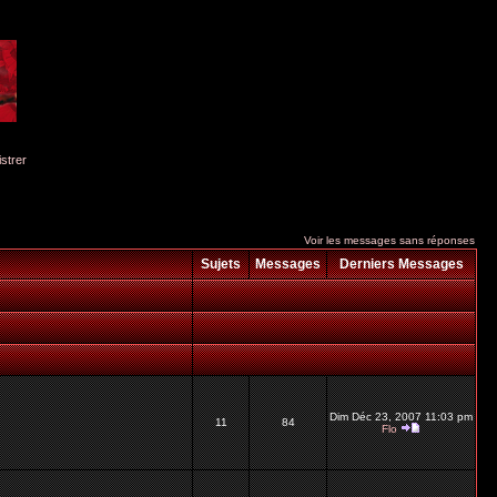
istrer
Voir les messages sans réponses
Sujets
Messages
Derniers Messages
Dim Déc 23, 2007 11:03 pm
11
84
Flo