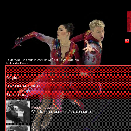
La date/heure actuelle est Dim Aoû 09, 2026 1:08 pm
Index du Forum
Règles
Isabelle et Olivier
Entre fans
Présentation
C'est ici qu'on apprend à se connaître !