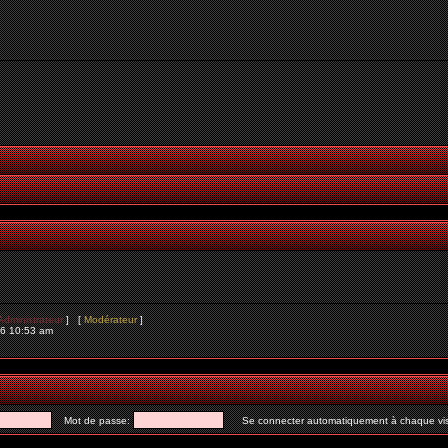
Administrateur
] [
Modérateur
]
26 10:53 am
Mot de passe:
Se connecter automatiquement à chaque vis