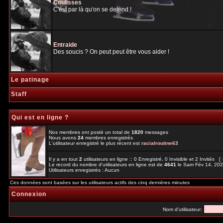
Coulisses
C'est par là qu'on se detend !
Entraide
Des soucis ? On peut peut être vous aider !
Le patinage
Staff
Qui est en ligne ?
Nos membres ont posté un total de
1820
messages
Nous avons
24
membres enregistrés
L'utilisateur enregistré le plus récent est
racialroutine63
Il y a en tout
2
utilisateurs en ligne :: 0 Enregistré, 0 Invisible et 2 Invités [
Le record du nombre d'utilisateurs en ligne est de
4641
le Sam Fév 14, 20
Utilisateurs enregistrés : Aucun
Ces données sont basées sur les utilisateurs actifs des cinq dernières minutes
Connexion
Nom d'utilisateur: