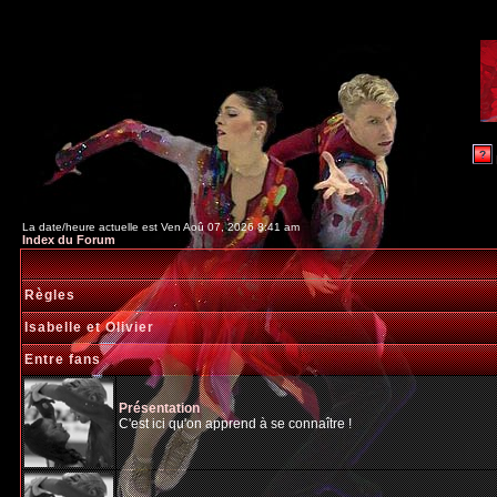
La date/heure actuelle est Ven Aoû 07, 2026 8:41 am
Index du Forum
Règles
Isabelle et Olivier
Entre fans
Présentation
C'est ici qu'on apprend à se connaître !