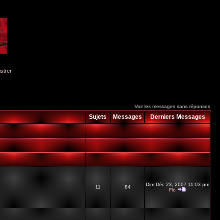
istrer
Voir les messages sans réponses
Sujets
Messages
Derniers Messages
Dim Déc 23, 2007 11:03 pm
11
84
Flo