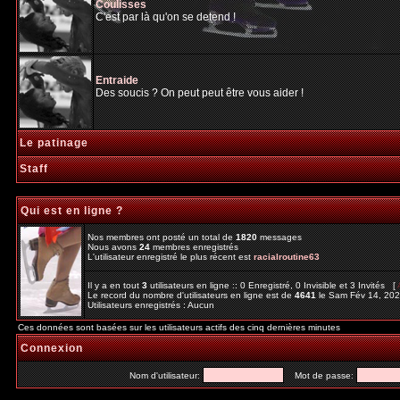
Coulisses
C'est par là qu'on se detend !
Entraide
Des soucis ? On peut peut être vous aider !
Le patinage
Staff
Qui est en ligne ?
Nos membres ont posté un total de
1820
messages
Nous avons
24
membres enregistrés
L'utilisateur enregistré le plus récent est
racialroutine63
Il y a en tout
3
utilisateurs en ligne :: 0 Enregistré, 0 Invisible et 3 Invités [
Le record du nombre d'utilisateurs en ligne est de
4641
le Sam Fév 14, 20
Utilisateurs enregistrés : Aucun
Ces données sont basées sur les utilisateurs actifs des cinq dernières minutes
Connexion
Nom d'utilisateur:
Mot de passe: