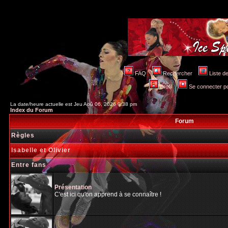
FAQ
Rechercher
Liste 
Profil
Se connecter po
La date/heure actuelle est Jeu Aoû 06, 2026 9:38 pm
Index du Forum
Forum
Règles
Isabelle et Olivier
Entre fans
Présentation
C'est ici qu'on apprend à se connaître !