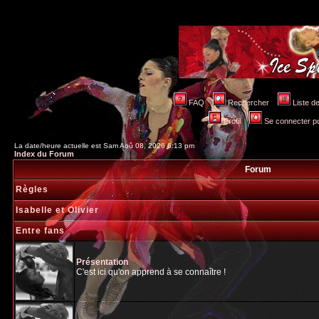
FAQ
Rechercher
Liste 
Profil
Se connecter po
La date/heure actuelle est Sam Aoû 08, 2026 6:13 pm
Index du Forum
Forum
Règles
Isabelle et Olivier
Entre fans
Présentation
C'est ici qu'on apprend à se connaître !