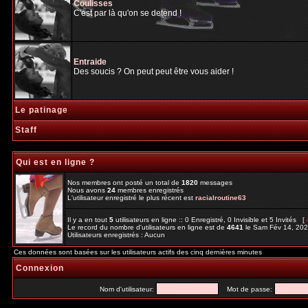
Coulisses
C'est par là qu'on se detend !
Entraide
Des soucis ? On peut peut être vous aider !
Le patinage
Staff
Qui est en ligne ?
Nos membres ont posté un total de
1820
messages
Nous avons
24
membres enregistrés
L'utilisateur enregistré le plus récent est
racialroutine63
Il y a en tout
5
utilisateurs en ligne :: 0 Enregistré, 0 Invisible et 5 Invités [
Le record du nombre d'utilisateurs en ligne est de
4641
le Sam Fév 14, 20
Utilisateurs enregistrés : Aucun
Ces données sont basées sur les utilisateurs actifs des cinq dernières minutes
Connexion
Nom d'utilisateur:
Mot de passe: