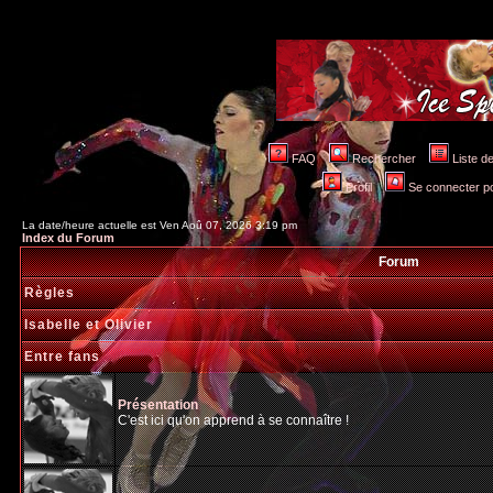
FAQ
Rechercher
Liste 
Profil
Se connecter po
La date/heure actuelle est Ven Aoû 07, 2026 3:19 pm
Index du Forum
Forum
Règles
Isabelle et Olivier
Entre fans
Présentation
C'est ici qu'on apprend à se connaître !