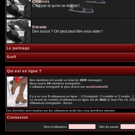
Coulisses
C'est par là qu'on se detend !
Entraide
Des soucis ? On peut peut être vous aider !
Le patinage
Staff
Qui est en ligne ?
Nos membres ont posté un total de
1820
messages
Nous avons
24
membres enregistrés
L'utilisateur enregistré le plus récent est
racialroutine63
Il y a en tout
3
utilisateurs en ligne :: 0 Enregistré, 0 Invisible et 3 Invités [
Le record du nombre d'utilisateurs en ligne est de
4641
le Sam Fév 14, 20
Utilisateurs enregistrés : Aucun
Ces données sont basées sur les utilisateurs actifs des cinq dernières minutes
Connexion
Nom d'utilisateur:
Mot de passe: