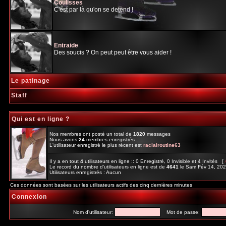
Coulisses
C'est par là qu'on se detend !
Entraide
Des soucis ? On peut peut être vous aider !
Le patinage
Staff
Qui est en ligne ?
Nos membres ont posté un total de
1820
messages
Nous avons
24
membres enregistrés
L'utilisateur enregistré le plus récent est
racialroutine63
Il y a en tout
4
utilisateurs en ligne :: 0 Enregistré, 0 Invisible et 4 Invités [
Le record du nombre d'utilisateurs en ligne est de
4641
le Sam Fév 14, 20
Utilisateurs enregistrés : Aucun
Ces données sont basées sur les utilisateurs actifs des cinq dernières minutes
Connexion
Nom d'utilisateur:
Mot de passe: