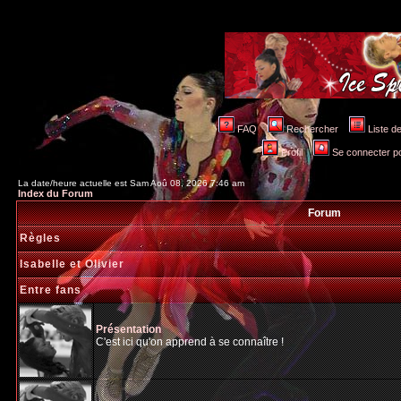
FAQ
Rechercher
Liste 
Profil
Se connecter po
La date/heure actuelle est Sam Aoû 08, 2026 7:46 am
Index du Forum
Forum
Règles
Isabelle et Olivier
Entre fans
Présentation
C'est ici qu'on apprend à se connaître !